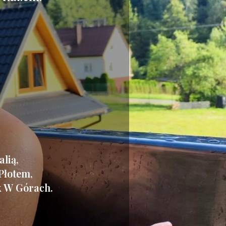
lią,
Płotem,
k W Górach.