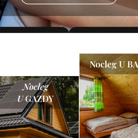
Nocleg U B
Nocleg
U
GAZDY