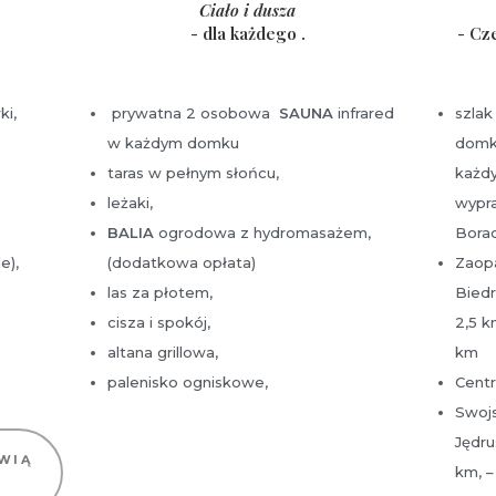
Ciało i dusza
- dla każdego .
- Cz
ki,
prywatna 2 osobowa
SAUNA
infrared
szlak
w każdym domku
domka
taras w pełnym słońcu,
każd
leżaki,
wypra
BALIA
ogrodowa z hydromasażem,
Borac
e),
(dodatkowa opłata)
Zaopa
las za płotem,
Biedr
cisza i spokój,
2,5 k
altana grillowa,
km
palenisko ogniskowe,
Centr
Swojs
Jędru
AWIĄ
km, –