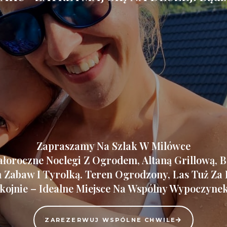
Zapraszamy Na Szlak W Milówce
ałoroczne Noclegi Z Ogrodem, Altaną Grillową, Ba
 Zabaw I Tyrolką. Teren Ogrodzony, Las Tuż Za 
okojnie – Idealne Miejsce Na Wspólny Wypoczyne
ZAREZERWUJ WSPÓLNE CHWILE