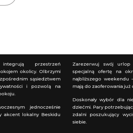
integrują przestrzeń
Zarezerwuj swój urlop
okojem okolicy. Olbrzymi
specjalną ofertę na okre
bezpośrednim sąsiedztwem
najbliższego weekendu 
ywatności i pozwolą na
mają do zaoferowania już 
pokoju.
Doskonały wybór dla nie
oczesnym jednocześnie
dziećmi. Pary potrzebując
y akcent lokalny Beskidu
zdalni poszukujący wyci
siebie.