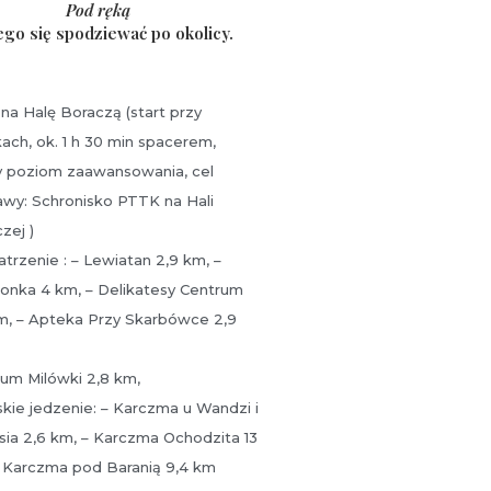
Pod ręką
ego się spodziewać po okolicy.
 na Halę Boraczą (start przy
ch, ok. 1 h 30 min spacerem,
y poziom zaawansowania, cel
wy: Schronisko PTTK na Hali
zej )
trzenie : – Lewiatan 2,9 km, –
onka 4 km, – Delikatesy Centrum
m, – Apteka Przy Skarbówce 2,9
um Milówki 2,8 km,
kie jedzenie: – Karczma u Wandzi i
sia 2,6 km, – Karczma Ochodzita 13
 Karczma pod Baranią 9,4 km