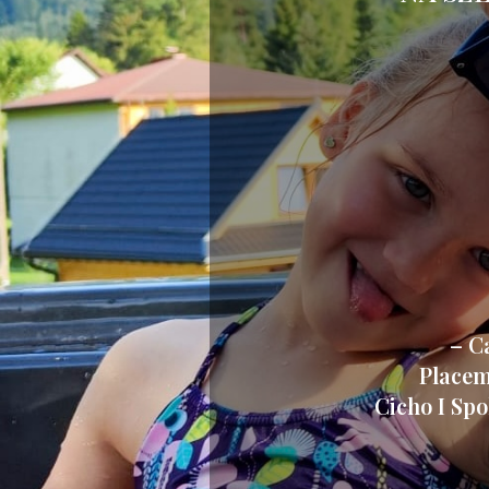
– C
Placem
Cicho I Sp