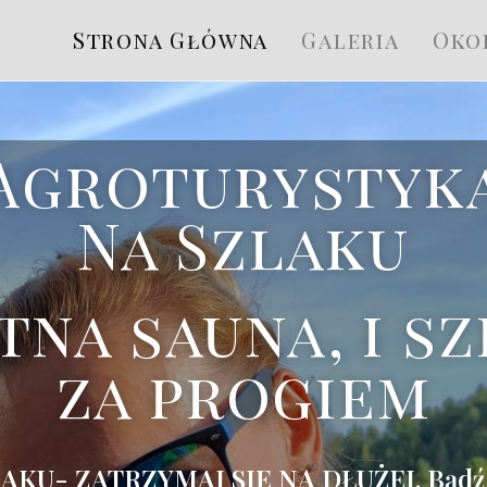
Strona Główna
Galeria
Oko
Agroturystyk
Na Szlaku
tna sauna, i sz
za progiem
AKU- ZATRZYMAJ SIĘ NA DŁUŻEJ. Bądź