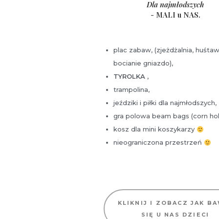
Dla
najmłodszych
- MALI u NAS.
plac zabaw,
(zjeżdżalnia, huśtaw
bocianie gniazdo),
TYROLKA ,
trampolina,
jeździki i piłki dla najmłodszych,
gra polowa beam bags (corn hol
kosz dla mini koszykarzy
nieograniczona przestrzeń
KLIKNIJ I ZOBACZ JAK B
SIĘ U NAS DZIECI