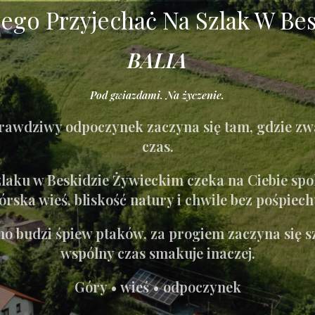
ego Przyjechaċ Na Szlak W Be
BALIA
Pod gwiazdami. Na życzenie.
rawdziwy odpoczynek zaczyna się tam, gdzie zw
czas.
laku w Beskidzie Żywieckim czeka na Ciebie sp
órska wieś, bliskość natury i chwile bez pośpiech
no budzi śpiew ptaków, za progiem zaczyna się sz
wspólny czas smakuje inaczej.
Góry • wieś • odpoczynek