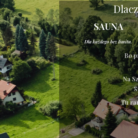
Dlacz
SAUNA
Dla
każdego bez limitu.
Bo p
Na Sz
g
Tu ra