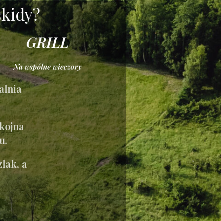
skidy?
GRILL
Na wspólne wieczory
alnia
okojna
u.
lak, a